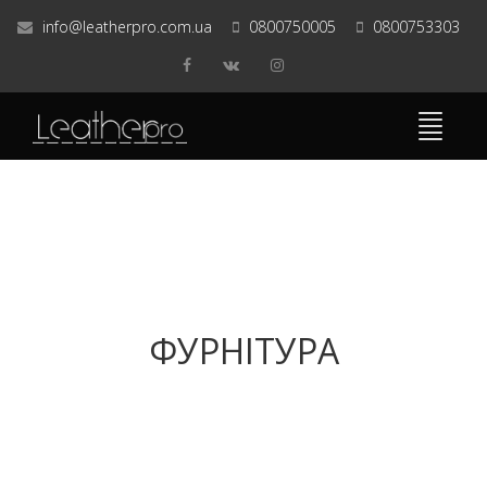
info@leatherpro.com.ua
0800750005
0800753303
ФУРНІТУРА